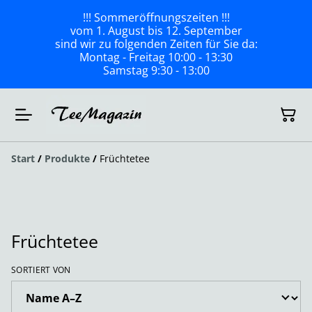
!!! Sommeröffnungszeiten !!!
vom 1. August bis 12. September
sind wir zu folgenden Zeiten für Sie da:
Montag - Freitag 10:00 - 13:30
Samstag 9:30 - 13:00
Start
/
Produkte
/
Früchtetee
Früchtetee
SORTIERT VON