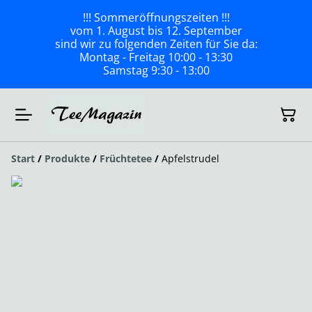
!!! Sommeröffnungszeiten !!!
vom 1. August bis 12. September
sind wir zu folgenden Zeiten für Sie da:
Montag - Freitag 10:00 - 13:30
Samstag 9:30 - 13:00
Start
/
Produkte
/
Früchtetee
/
Apfelstrudel