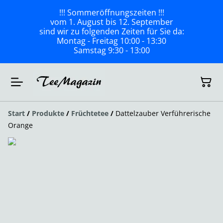
!!! Sommeröffnungszeiten !!!
vom 1. August bis 12. September
sind wir zu folgenden Zeiten für Sie da:
Montag - Freitag 10:00 - 13:30
Samstag 9:30 - 13:00
Start
/
Produkte
/
Früchtetee
/
Dattelzauber Verführerische
Orange