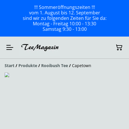
!!! Sommeröffnungszeiten !!!
vom 1. August bis 12. September
sind wir zu folgenden Zeiten für Sie da:
Montag - Freitag 10:00 - 13:30
Samstag 9:30 - 13:00
Start
/
Produkte
/
Rooibush Tee
/
Capetown