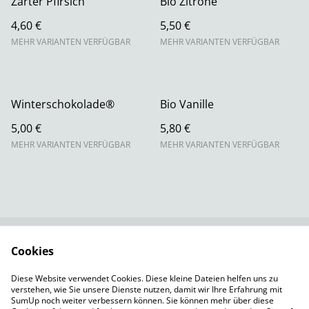
Zarter Pfirsich
Bio Zitrone
4,60 €
5,50 €
MEHR VARIANTEN VERFÜGBAR
MEHR VARIANTEN VERFÜGBAR
Winterschokolade®
Bio Vanille
5,00 €
5,80 €
MEHR VARIANTEN VERFÜGBAR
MEHR VARIANTEN VERFÜGBAR
Cookies
Rechtliche
Datenschutzbestimm
Bestimmungen
ungen von SumUp
Diese Website verwendet Cookies. Diese kleine Dateien helfen uns zu
Cookie-Richtlinie
Versandbedingungen
verstehen, wie Sie unsere Dienste nutzen, damit wir Ihre Erfahrung mit
Impressum
SumUp noch weiter verbessern können. Sie können mehr über diese