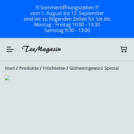
!!! Sommeröffnungszeiten !!!
vom 1. August bis 12. September
sind wir zu folgenden Zeiten für Sie da:
Montag - Freitag 10:00 - 13:30
Samstag 9:30 - 13:00
Start
/
Produkte
/
Früchtetee
/
Glühweingewürz Spezial