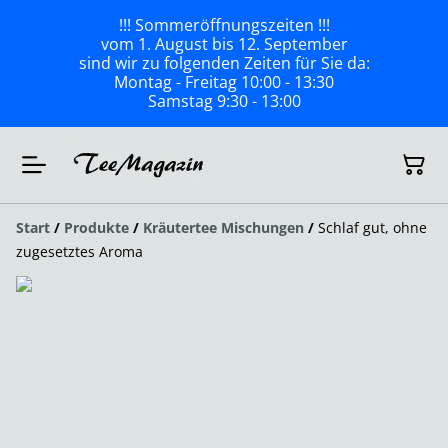
!!! Sommeröffnungszeiten !!!
vom 1. August bis 12. September
sind wir zu folgenden Zeiten für Sie da:
Montag - Freitag 10:00 - 13:30
Samstag 9:30 - 13:00
Start
/
Produkte
/
Kräutertee Mischungen
/
Schlaf gut, ohne
zugesetztes Aroma