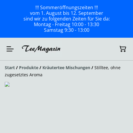
!!! Sommeröffnungszeiten !!!
vom 1. August bis 12. September
sind wir zu folgenden Zeiten für Sie da:
Montag - Freitag 10:00 - 13:30
Samstag 9:30 - 13:00
Start
/
Produkte
/
Kräutertee Mischungen
/
Stilltee, ohne
zugesetztes Aroma