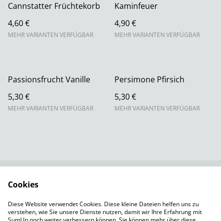
Cannstatter Früchtekorb
Kaminfeuer
4,60 €
4,90 €
MEHR VARIANTEN VERFÜGBAR
MEHR VARIANTEN VERFÜGBAR
Passionsfrucht Vanille
Persimone Pfirsich
5,30 €
5,30 €
MEHR VARIANTEN VERFÜGBAR
MEHR VARIANTEN VERFÜGBAR
Cookies
Rechtliche
Datenschutzbestimm
Bestimmungen
ungen von SumUp
Diese Website verwendet Cookies. Diese kleine Dateien helfen uns zu
Cookie-Richtlinie
Versandbedingungen
verstehen, wie Sie unsere Dienste nutzen, damit wir Ihre Erfahrung mit
Impressum
SumUp noch weiter verbessern können. Sie können mehr über diese