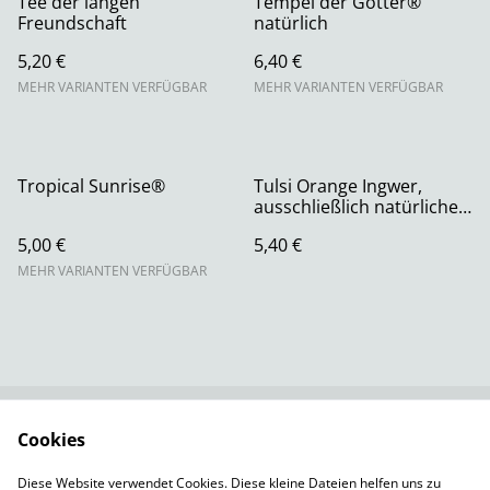
Tee der langen
Tempel der Götter®
Freundschaft
natürlich
5,20 €
6,40 €
MEHR VARIANTEN VERFÜGBAR
MEHR VARIANTEN VERFÜGBAR
Tropical Sunrise®
Tulsi Orange Ingwer,
ausschließlich natürliches
Aroma
5,00 €
5,40 €
MEHR VARIANTEN VERFÜGBAR
Cookies
Rechtliche
Datenschutzbestimm
Bestimmungen
ungen von SumUp
Diese Website verwendet Cookies. Diese kleine Dateien helfen uns zu