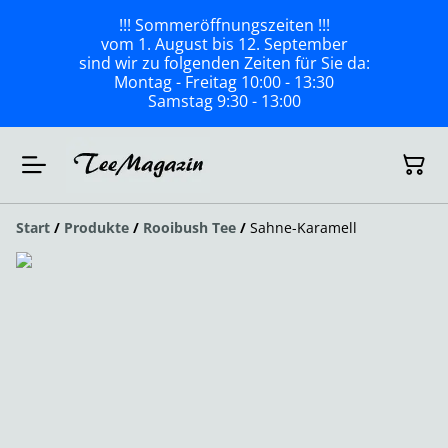
!!! Sommeröffnungszeiten !!!
vom 1. August bis 12. September
sind wir zu folgenden Zeiten für Sie da:
Montag - Freitag 10:00 - 13:30
Samstag 9:30 - 13:00
Start
/
Produkte
/
Rooibush Tee
/
Sahne-Karamell