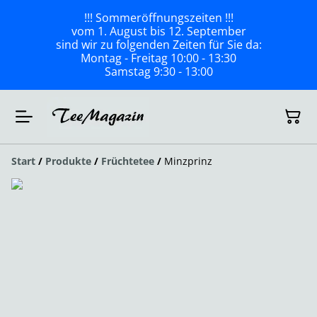
!!! Sommeröffnungszeiten !!!
vom 1. August bis 12. September
sind wir zu folgenden Zeiten für Sie da:
Montag - Freitag 10:00 - 13:30
Samstag 9:30 - 13:00
Start
/
Produkte
/
Früchtetee
/
Minzprinz