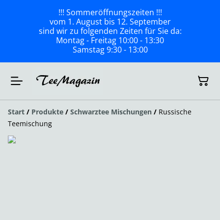
!!! Sommeröffnungszeiten !!!
vom 1. August bis 12. September
sind wir zu folgenden Zeiten für Sie da:
Montag - Freitag 10:00 - 13:30
Samstag 9:30 - 13:00
Start
/
Produkte
/
Schwarztee Mischungen
/
Russische
Teemischung