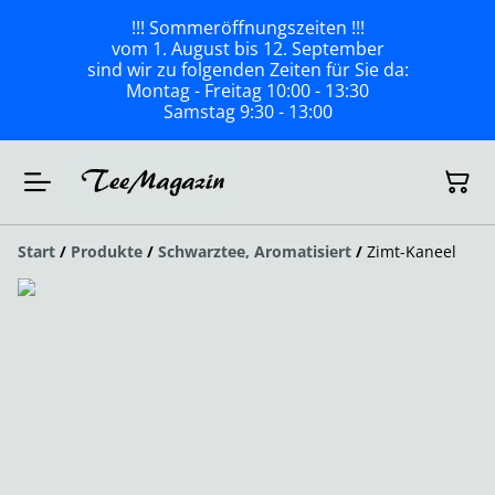
!!! Sommeröffnungszeiten !!!
vom 1. August bis 12. September
sind wir zu folgenden Zeiten für Sie da:
Montag - Freitag 10:00 - 13:30
Samstag 9:30 - 13:00
Start
/
Produkte
/
Schwarztee, Aromatisiert
/
Zimt-Kaneel