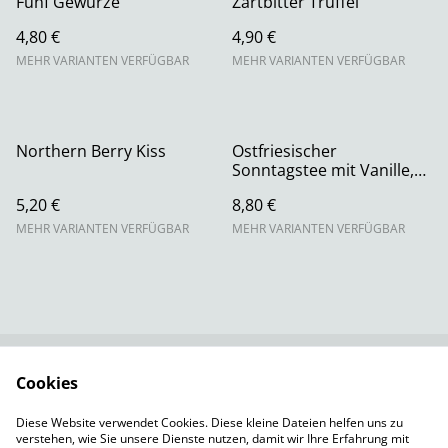
Fünf Gewürze
Zartbitter Trüffel
4,80 €
4,90 €
MEHR VARIANTEN VERFÜGBAR
MEHR VARIANTEN VERFÜGBAR
Northern Berry Kiss
Ostfriesischer
Sonntagstee mit Vanille,
Blatt
5,20 €
8,80 €
MEHR VARIANTEN VERFÜGBAR
MEHR VARIANTEN VERFÜGBAR
Cookies
Rechtliche
Datenschutzbestimm
Bestimmungen
ungen von SumUp
Diese Website verwendet Cookies. Diese kleine Dateien helfen uns zu
Cookie-Richtlinie
Versandbedingungen
verstehen, wie Sie unsere Dienste nutzen, damit wir Ihre Erfahrung mit