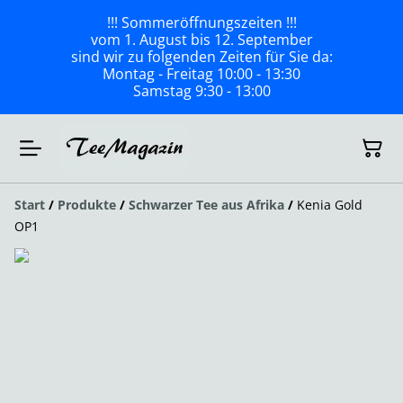
!!! Sommeröffnungszeiten !!!
vom 1. August bis 12. September
sind wir zu folgenden Zeiten für Sie da:
Montag - Freitag 10:00 - 13:30
Samstag 9:30 - 13:00
Start
/
Produkte
/
Schwarzer Tee aus Afrika
/
Kenia Gold
OP1