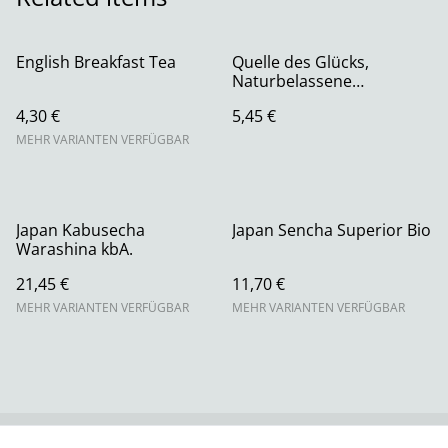
English Breakfast Tea
Quelle des Glücks,
Naturbelassene
Kräuter-/Früchteteemisch
4,30 €
5,45 €
ung
MEHR VARIANTEN VERFÜGBAR
Japan Kabusecha
Japan Sencha Superior Bio
Warashina kbA.
21,45 €
11,70 €
MEHR VARIANTEN VERFÜGBAR
MEHR VARIANTEN VERFÜGBAR