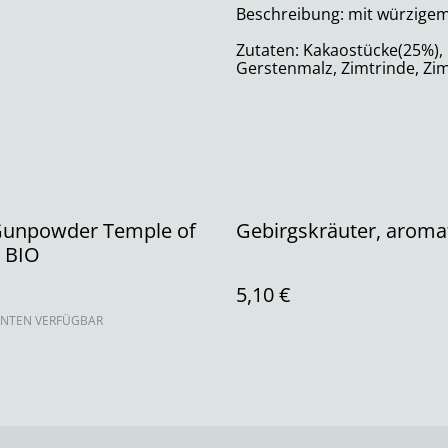
Beschreibung: mit würzig
Zutaten: Kakaostücke(25%), 
Gerstenmalz, Zimtrinde, Zi
Gunpowder Temple of
Gebirgskräuter, aromat
 BIO
5,10 €
ANTEN VERFÜGBAR