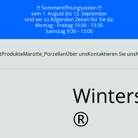
!!! Sommeröffnungszeiten !!!
vom 1. August bis 12. September
sind wir zu folgenden Zeiten für Sie da:
Montag - Freitag 10:00 - 13:30
Samstag 9:30 - 13:00
t
Produkte
Marotte_Porzellan
Über uns
Kontaktieren Sie uns
Winter
®