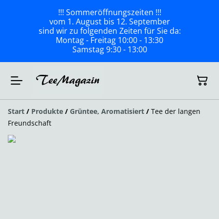
!!! Sommeröffnungszeiten !!!
vom 1. August bis 12. September
sind wir zu folgenden Zeiten für Sie da:
Montag - Freitag 10:00 - 13:30
Samstag 9:30 - 13:00
Start
/
Produkte
/
Grüntee, Aromatisiert
/
Tee der langen
Freundschaft