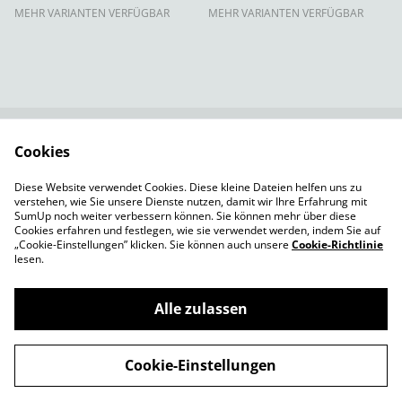
MEHR VARIANTEN VERFÜGBAR
MEHR VARIANTEN VERFÜGBAR
Cookies
Rechtliche
Datenschutzbestimm
Bestimmungen
ungen von SumUp
Diese Website verwendet Cookies. Diese kleine Dateien helfen uns zu
Cookie-Richtlinie
Versandbedingungen
verstehen, wie Sie unsere Dienste nutzen, damit wir Ihre Erfahrung mit
Impressum
SumUp noch weiter verbessern können. Sie können mehr über diese
Cookies erfahren und festlegen, wie sie verwendet werden, indem Sie auf
„Cookie-Einstellungen” klicken. Sie können auch unsere
Cookie-Richtlinie
lesen.
Alle zulassen
©
2026
TeeMagazin
Cookie-Einstellungen
powered by