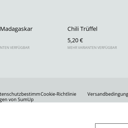
f Madagaskar
Chili Trüffel
5,20 €
ANTEN VERFÜGBAR
MEHR VARIANTEN VERFÜGBAR
tenschutzbestimm
Cookie-Richtlinie
Versandbedingun
gen von SumUp