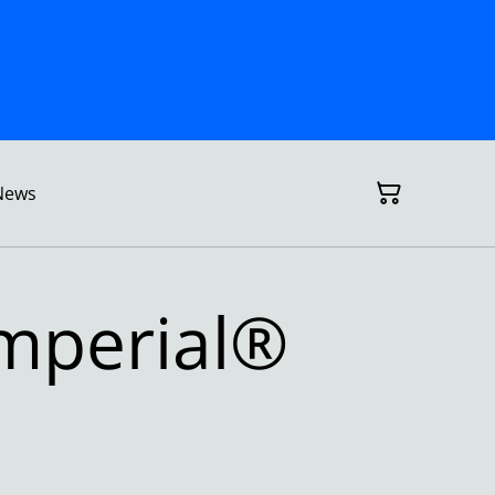
News
Imperial®