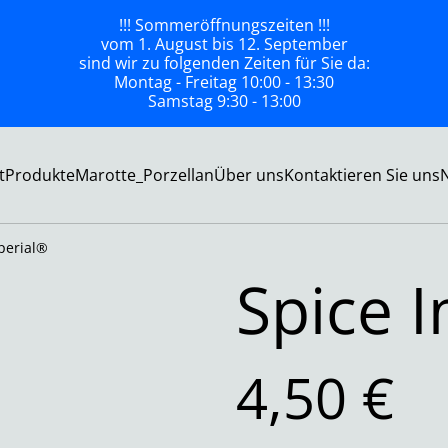
!!! Sommeröffnungszeiten !!!
vom 1. August bis 12. September
sind wir zu folgenden Zeiten für Sie da:
Montag - Freitag 10:00 - 13:30
Samstag 9:30 - 13:00
t
Produkte
Marotte_Porzellan
Über uns
Kontaktieren Sie uns
perial®
Spice 
4,50 €