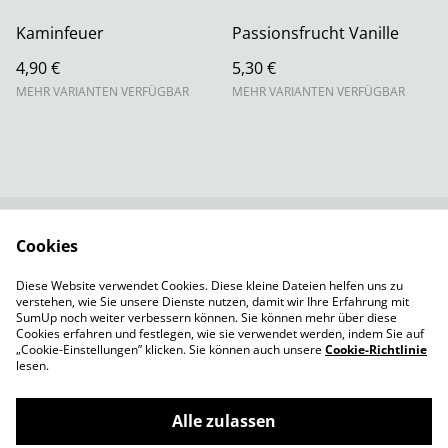
Kaminfeuer
Passionsfrucht Vanille
4,90 €
5,30 €
MEHR VARIANTEN VERFÜGBAR
MEHR VARIANTEN VERFÜGBAR
Cookies
Rechtliche
Datenschutzbestimm
Bestimmungen
ungen von SumUp
Diese Website verwendet Cookies. Diese kleine Dateien helfen uns zu
Cookie-Richtlinie
Versandbedingungen
verstehen, wie Sie unsere Dienste nutzen, damit wir Ihre Erfahrung mit
Impressum
SumUp noch weiter verbessern können. Sie können mehr über diese
Cookies erfahren und festlegen, wie sie verwendet werden, indem Sie auf
„Cookie-Einstellungen” klicken. Sie können auch unsere
Cookie-Richtlinie
lesen.
Alle zulassen