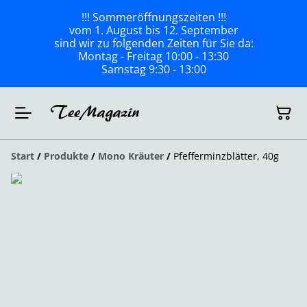
!!! Sommeröffnungszeiten !!!
vom 1. August bis 12. September
sind wir zu folgenden Zeiten für Sie da:
Montag - Freitag 10:00 - 13:30
Samstag 9:30 - 13:00
Start
/
Produkte
/
Mono Kräuter
/
Pfefferminzblätter, 40g