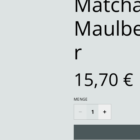
Matcha
Maulbe
r
15,70 €
MENGE