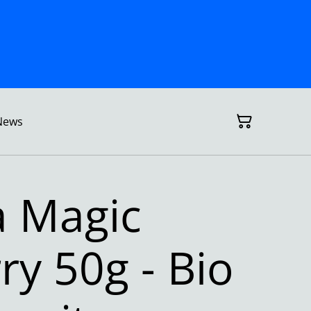
News
 Magic
ry 50g - Bio