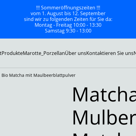
!!! Sommeröffnungszeiten !!!
vom 1. August bis 12. September
sind wir zu folgenden Zeiten für Sie da:
Montag - Freitag 10:00 - 13:30
Samstag 9:30 - 13:00
t
Produkte
Marotte_Porzellan
Über uns
Kontaktieren Sie uns
 Bio Matcha mit Maulbeerblattpulver
Matcha
Mulber