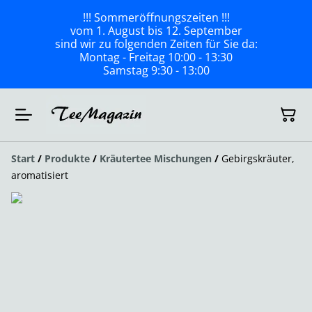
!!! Sommeröffnungszeiten !!!
vom 1. August bis 12. September
sind wir zu folgenden Zeiten für Sie da:
Montag - Freitag 10:00 - 13:30
Samstag 9:30 - 13:00
Start
/
Produkte
/
Kräutertee Mischungen
/
Gebirgskräuter,
aromatisiert