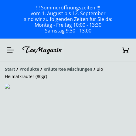
!!! Sommeröffnungszeiten !!!
vom 1. August bis 12. September
sind wir zu folgenden Zeiten für Sie da:
Montag - Freitag 10:00 - 13:30
Samstag 9:30 - 13:00
Start
/
Produkte
/
Kräutertee Mischungen
/
Bio
Heimatkräuter (80gr)