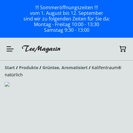
!!! Sommeröffnungszeiten !!!
vom 1. August bis 12. September
sind wir zu folgenden Zeiten für Sie da:
Montag - Freitag 10:00 - 13:30
Samstag 9:30 - 13:00
Start
/
Produkte
/
Grüntee, Aromatisiert
/
Kalifentraum®
natürlich