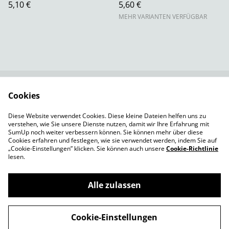
5,10 €
5,60 €
MEHR VARIANTEN VERFÜGBAR
Cookies
Rechtliche
Datenschutzbestimm
Bestimmungen
ungen von SumUp
Diese Website verwendet Cookies. Diese kleine Dateien helfen uns zu
Cookie-Richtlinie
Versandbedingungen
verstehen, wie Sie unsere Dienste nutzen, damit wir Ihre Erfahrung mit
Impressum
SumUp noch weiter verbessern können. Sie können mehr über diese
Cookies erfahren und festlegen, wie sie verwendet werden, indem Sie auf
„Cookie-Einstellungen” klicken. Sie können auch unsere
Cookie-Richtlinie
lesen.
Alle zulassen
©
2026
TeeMagazin
Cookie-Einstellungen
powered by