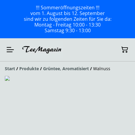
!!! Sommeröffnungszeiten !!!
vom 1. August bis 12. September
sind wir zu folgenden Zeiten für Sie da:
Montag - Freitag 10:00 - 13:30
Samstag 9:30 - 13:00
Start
/
Produkte
/
Grüntee, Aromatisiert
/
Walnuss