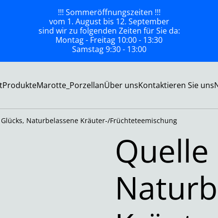
!!! Sommeröffnungszeiten !!!
vom 1. August bis 12. September
sind wir zu folgenden Zeiten für Sie da:
Montag - Freitag 10:00 - 13:30
Samstag 9:30 - 13:00
t
Produkte
Marotte_Porzellan
Über uns
Kontaktieren Sie uns
 Glücks, Naturbelassene Kräuter-/Früchteteemischung
Quelle
Naturb