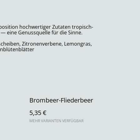
position hochwertiger Zutaten tropisch-
— eine Genussquelle für die Sinne.
sscheiben, Zitronenverbene, Lemongras,
nblütenblätter
Brombeer-Fliederbeer
5,35 €
MEHR VARIANTEN VERFÜGBAR