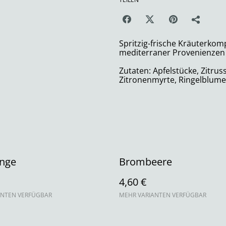
Spritzig-frische Kräuterkom
mediterraner Provenienzen 
Zutaten: Apfelstücke, Zitru
Zitronenmyrte, Ringelblume
ange
Brombeere
4,60 €
ANTEN VERFÜGBAR
MEHR VARIANTEN VERFÜGBAR