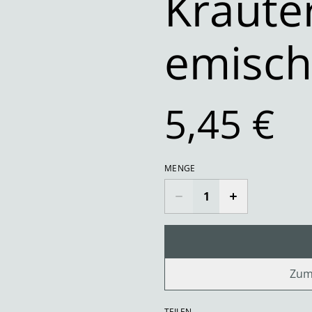
Kräute
emisc
5,45 €
MENGE
Zum
TEILEN