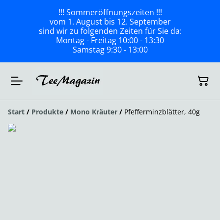
!!! Sommeröffnungszeiten !!!
vom 1. August bis 12. September
sind wir zu folgenden Zeiten für Sie da:
Montag - Freitag 10:00 - 13:30
Samstag 9:30 - 13:00
Start
/
Produkte
/
Mono Kräuter
/
Pfefferminzblätter, 40g