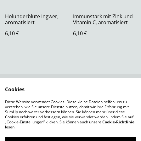
Holunderblüte Ingwer,
Immunstark mit Zink und
aromatisiert
Vitamin C, aromatisiert
6,10 €
6,10 €
Cookies
Rechtliche
Datenschutzbestimm
Bestimmungen
ungen von SumUp
Diese Website verwendet Cookies. Diese kleine Dateien helfen uns zu
Cookie-Richtlinie
Versandbedingungen
verstehen, wie Sie unsere Dienste nutzen, damit wir Ihre Erfahrung mit
Impressum
SumUp noch weiter verbessern können. Sie können mehr über diese
Cookies erfahren und festlegen, wie sie verwendet werden, indem Sie auf
„Cookie-Einstellungen” klicken. Sie können auch unsere
Cookie-Richtlinie
lesen.