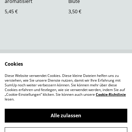
aromatisiert
Blüte
5,45 €
3,50 €
Cookies
Rechtliche
Datenschutzbestimm
Bestimmungen
ungen von SumUp
Diese Website verwendet Cookies. Diese kleine Dateien helfen uns zu
Cookie-Richtlinie
Versandbedingungen
verstehen, wie Sie unsere Dienste nutzen, damit wir Ihre Erfahrung mit
Impressum
SumUp noch weiter verbessern können. Sie können mehr über diese
Cookies erfahren und festlegen, wie sie verwendet werden, indem Sie auf
„Cookie-Einstellungen” klicken. Sie können auch unsere
Cookie-Richtlinie
lesen.
Alle zulassen
©
2026
TeeMagazin