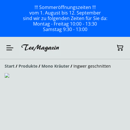
!!! Sommeröffnungszeiten !!!
vom 1. August bis 12. September
sind wir zu folgenden Zeiten für Sie da:
Montag - Freitag 10:00 - 13:30
Samstag 9:30 - 13:00
Start
/
Produkte
/
Mono Kräuter
/
Ingwer geschnitten