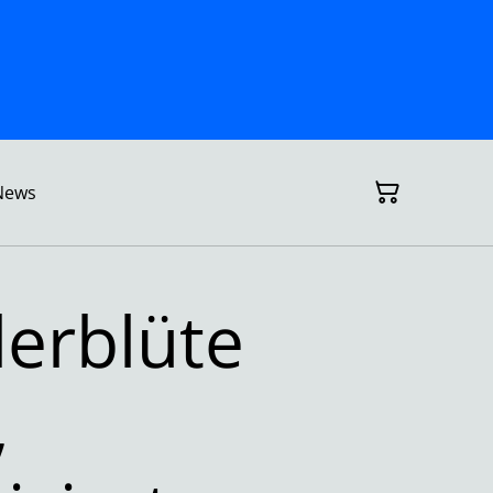
News
erblüte
,