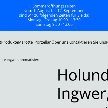
!!! Sommeröffnungszeiten !!!
vom 1. August bis 12. September
sind wir zu folgenden Zeiten für Sie da:
Montag - Freitag 10:00 - 13:30
Samstag 9:30 - 13:00
t
Produkte
Marotte_Porzellan
Über uns
Kontaktieren Sie uns
üte Ingwer, aromatisiert
Holund
Ingwer