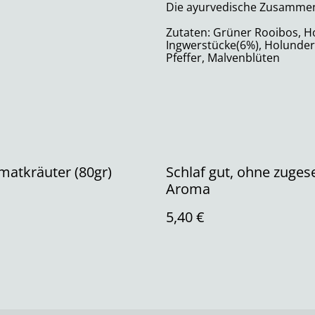
Die ayurvedische Zusammens
Zutaten: Grüner Rooibos, Ho
Ingwerstücke(6%), Holunde
Pfeffer, Malvenblüten
matkräuter (80gr)
Schlaf gut, ohne zuges
Aroma
5,40 €