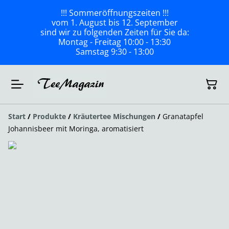
!!! Sommeröffnungszeiten !!!
vom 1. August bis 12. September
sind wir zu folgenden Zeiten für Sie da:
Montag - Freitag 10:00 - 13:30
Samstag 9:30 - 13:00
Start
/
Produkte
/
Kräutertee Mischungen
/
Granatapfel
Johannisbeer mit Moringa, aromatisiert