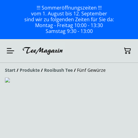
!!! Sommeröffnungszeiten !!!
vom 1. August bis 12. September
sind wir zu folgenden Zeiten für Sie da:
Montag - Freitag 10:00 - 13:30
Samstag 9:30 - 13:00
Start
/
Produkte
/
Rooibush Tee
/
Fünf Gewürze