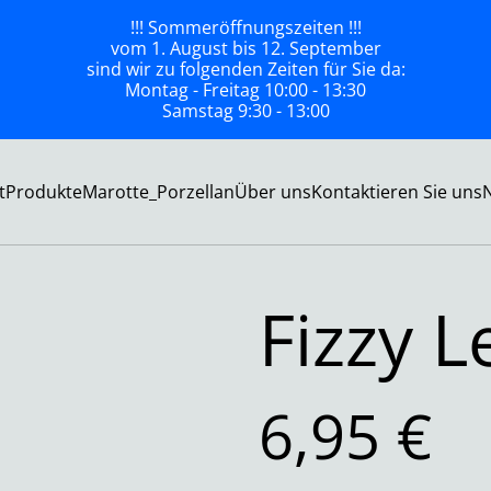
!!! Sommeröffnungszeiten !!!
vom 1. August bis 12. September
sind wir zu folgenden Zeiten für Sie da:
Montag - Freitag 10:00 - 13:30
Samstag 9:30 - 13:00
t
Produkte
Marotte_Porzellan
Über uns
Kontaktieren Sie uns
Fizzy 
6,95 €