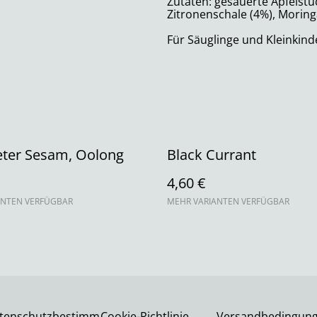
Zutaten: gesäuerte Apfelstü
Zitronenschale (4%), Moring
Für Säuglinge und Kleinkind
eter Sesam, Oolong
Black Currant
4,60 €
ANTEN VERFÜGBAR
MEHR VARIANTEN VERFÜGBAR
tenschutzbestimm
Cookie-Richtlinie
Versandbedingun