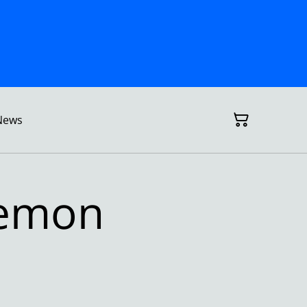
News
Lemon