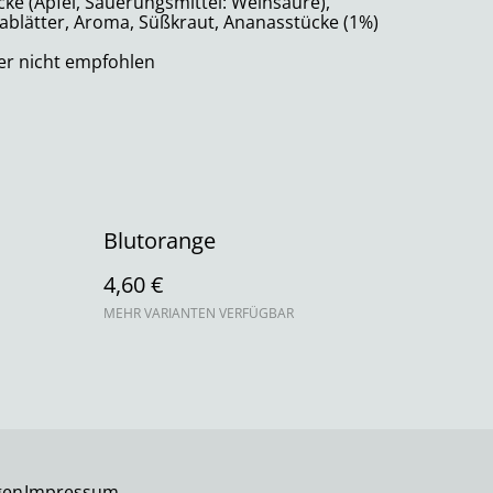
cke (Äpfel, Säuerungsmittel: Weinsäure),
ablätter, Aroma, Süßkraut, Ananasstücke (1%)
er nicht empfohlen
Blutorange
4,60 €
MEHR VARIANTEN VERFÜGBAR
gen
Impressum