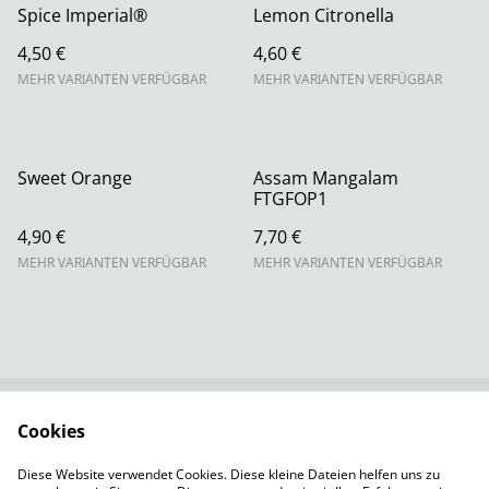
Spice Imperial®
Lemon Citronella
4,50 €
4,60 €
MEHR VARIANTEN VERFÜGBAR
MEHR VARIANTEN VERFÜGBAR
Sweet Orange
Assam Mangalam
FTGFOP1
4,90 €
7,70 €
MEHR VARIANTEN VERFÜGBAR
MEHR VARIANTEN VERFÜGBAR
Cookies
Rechtliche
Datenschutzbestimm
Bestimmungen
ungen von SumUp
Diese Website verwendet Cookies. Diese kleine Dateien helfen uns zu
Cookie-Richtlinie
Versandbedingungen