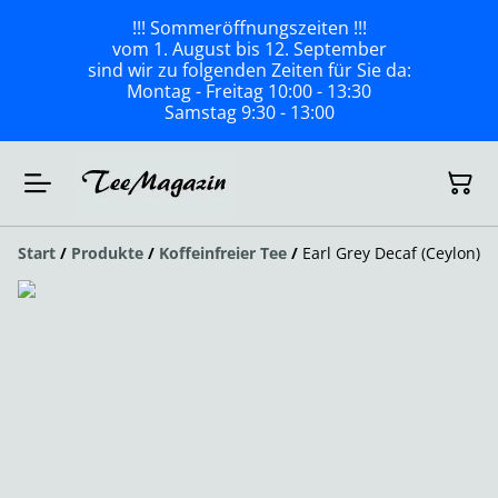
!!! Sommeröffnungszeiten !!!
vom 1. August bis 12. September
sind wir zu folgenden Zeiten für Sie da:
Montag - Freitag 10:00 - 13:30
Samstag 9:30 - 13:00
Start
/
Produkte
/
Koffeinfreier Tee
/
Earl Grey Decaf (Ceylon)