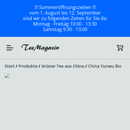
!!! Sommeröffnungszeiten !!!
vom 1. August bis 12. September
sind wir zu folgenden Zeiten für Sie da:
Montag - Freitag 10:00 - 13:30
Samstag 9:30 - 13:00
Start
/
Produkte
/
Grüner Tee aus China
/
China Yunwu Bio