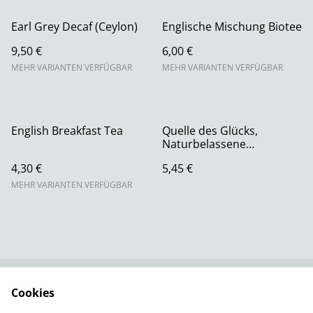
Earl Grey Decaf (Ceylon)
Englische Mischung Biotee
9,50 €
6,00 €
MEHR VARIANTEN VERFÜGBAR
MEHR VARIANTEN VERFÜGBAR
English Breakfast Tea
Quelle des Glücks,
Naturbelassene
Kräuter-/Früchteteemisch
4,30 €
5,45 €
ung
MEHR VARIANTEN VERFÜGBAR
Cookies
Rechtliche
Datenschutzbestimm
Bestimmungen
ungen von SumUp