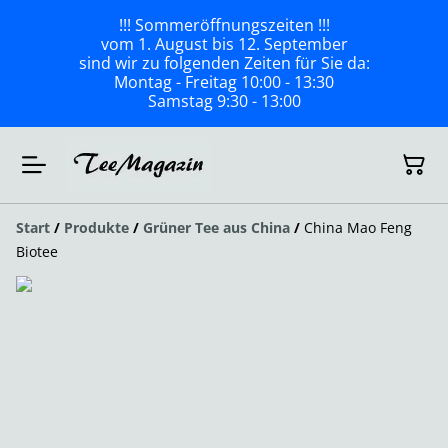
!!! Sommeröffnungszeiten !!!
vom 1. August bis 12. September
sind wir zu folgenden Zeiten für Sie da:
Montag - Freitag 10:00 - 13:30
Samstag 9:30 - 13:00
Start
/
Produkte
/
Grüner Tee aus China
/
China Mao Feng
Biotee