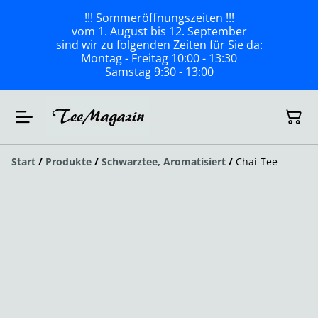
!!! Sommeröffnungszeiten !!!
vom 1. August bis 12. September
sind wir zu folgenden Zeiten für Sie da:
Montag - Freitag 10:00 - 13:30
Samstag 9:30 - 13:00
Start
/
Produkte
/
Schwarztee, Aromatisiert
/
Chai-Tee