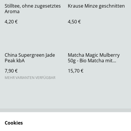
Stilltee, ohne zugesetztes
Krause Minze geschnitten
Aroma
4,20 €
4,50 €
China Supergreen Jade
Matcha Magic Mulberry
Peak kbA
50g - Bio Matcha mit
Maulbeerblattpulver
7,90 €
15,70 €
MEHR VARIANTEN VERFÜGBAR
Cookies
Rechtliche
Datenschutzbestimm
Bestimmungen
ungen von SumUp