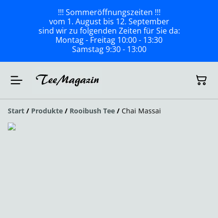
!!! Sommeröffnungszeiten !!!
vom 1. August bis 12. September
sind wir zu folgenden Zeiten für Sie da:
Montag - Freitag 10:00 - 13:30
Samstag 9:30 - 13:00
Start
/
Produkte
/
Rooibush Tee
/
Chai Massai