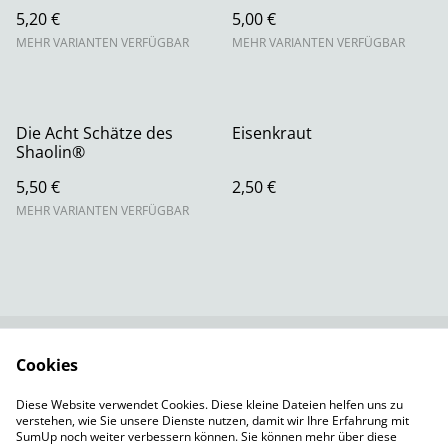
5,20 €
5,00 €
MEHR VARIANTEN VERFÜGBAR
MEHR VARIANTEN VERFÜGBAR
Die Acht Schätze des
Eisenkraut
Shaolin®
5,50 €
2,50 €
MEHR VARIANTEN VERFÜGBAR
Cookies
Rechtliche
Datenschutzbestimm
Bestimmungen
ungen von SumUp
Diese Website verwendet Cookies. Diese kleine Dateien helfen uns zu
Cookie-Richtlinie
Versandbedingungen
verstehen, wie Sie unsere Dienste nutzen, damit wir Ihre Erfahrung mit
Impressum
SumUp noch weiter verbessern können. Sie können mehr über diese