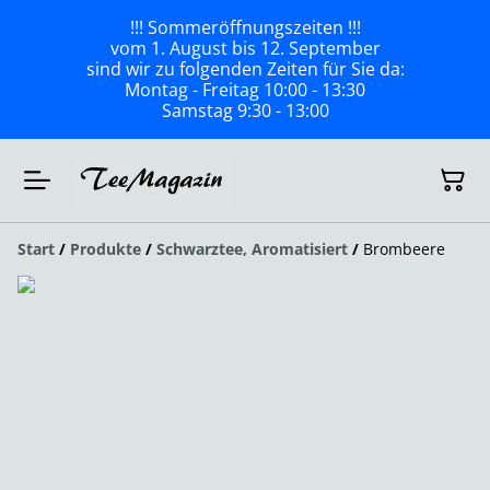
!!! Sommeröffnungszeiten !!!
vom 1. August bis 12. September
sind wir zu folgenden Zeiten für Sie da:
Montag - Freitag 10:00 - 13:30
Samstag 9:30 - 13:00
Start
/
Produkte
/
Schwarztee, Aromatisiert
/
Brombeere