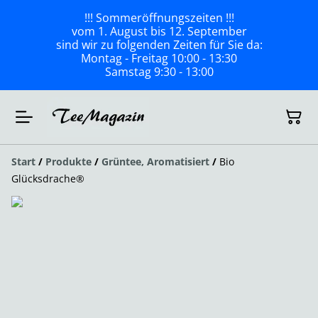
!!! Sommeröffnungszeiten !!!
vom 1. August bis 12. September
sind wir zu folgenden Zeiten für Sie da:
Montag - Freitag 10:00 - 13:30
Samstag 9:30 - 13:00
Start
/
Produkte
/
Grüntee, Aromatisiert
/
Bio
Glücksdrache®