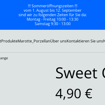
!!! Sommeröffnungszeiten !!!
vom 1. August bis 12. September
sind wir zu folgenden Zeiten für Sie da:
Montag - Freitag 10:00 - 13:30
Samstag 9:30 - 13:00
t
Produkte
Marotte_Porzellan
Über uns
Kontaktieren Sie uns
range
Sweet 
4,90 €