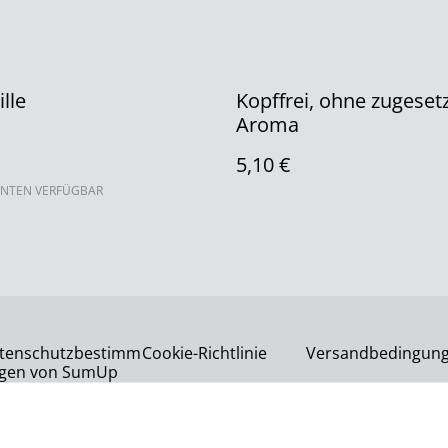
lle
Kopffrei, ohne zugeset
Aroma
5,10 €
ANTEN VERFÜGBAR
tenschutzbestimm
Cookie-Richtlinie
Versandbedingun
gen von SumUp